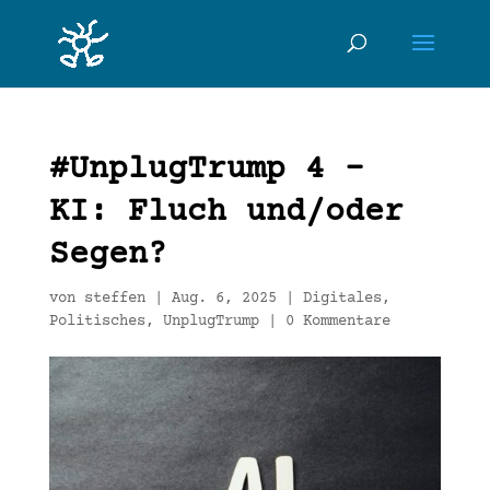
#UnplugTrump 4 –
KI: Fluch und/oder
Segen?
von
steffen
|
Aug. 6, 2025
|
Digitales
,
Politisches
,
UnplugTrump
|
0 Kommentare